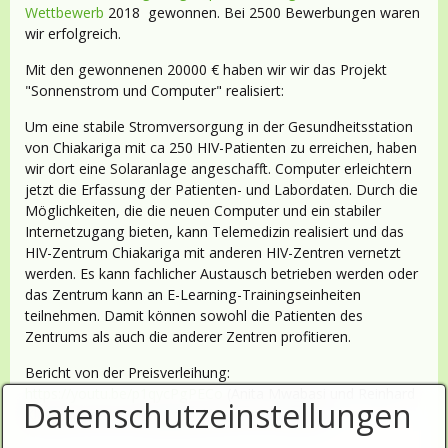
Wettbewerb
2018 gewonnen. Bei 2500 Bewerbungen waren
wir erfolgreich.
Mit den gewonnenen 20000 € haben wir wir das Projekt
"Sonnenstrom und Computer" realisiert:
Um eine stabile Stromversorgung in der Gesundheitsstation
von Chiakariga mit ca 250 HIV-Patienten zu erreichen, haben
wir dort eine Solaranlage angeschafft. Computer erleichtern
jetzt die Erfassung der Patienten- und Labordaten. Durch die
Möglichkeiten, die die neuen Computer und ein stabiler
Internetzugang bieten, kann Telemedizin realisiert und das
HIV-Zentrum Chiakariga mit anderen HIV-Zentren vernetzt
werden. Es kann fachlicher Austausch betrieben werden oder
das Zentrum kann an E-Learning-Trainingseinheiten
teilnehmen. Damit können sowohl die Patienten des
Zentrums als auch die anderer Zentren profitieren.
Bericht von der Preisverleihung:
https://youtu.be/p1qycPgPECo
(Anita Mwabasi und Reinhard
Datenschutzeinstellungen
Klöpper sind im Hintergrund bei 0:51 zu sehen)