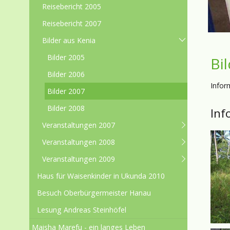
Reisebericht 2005
Reisebericht 2007
Bilder aus Kenia
Bilder 2005
Bi
Bilder 2006
Infor
Bilder 2007
Bilder 2008
Inf
Veranstaltungen 2007
Veranstaltungen 2008
Veranstaltungen 2009
Haus für Waisenkinder in Ukunda 2010
Besuch Oberbürgermeister Hanau
Lesung Andreas Steinhöfel
Maisha Marefu - ein langes Leben