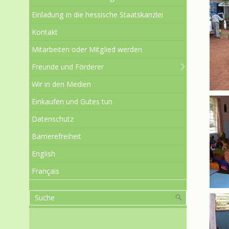
Einladung in die hessische Staatskanzlei
Kontakt
Mitarbeiten oder Mitglied werden
Freunde und Förderer
Wir in den Medien
Einkaufen und Gutes tun
Datenschutz
Barrierefreiheit
English
Français