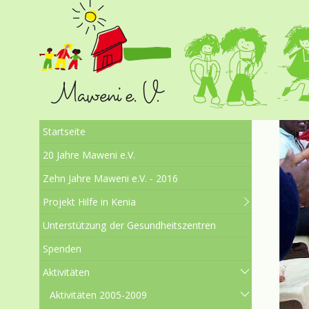
Startseite
20 Jahre Maweni e.V.
Zehn Jahre Maweni e.V. - 2016
Projekt Hilfe in Kenia
Unterstützung der Gesundheitszentren
Spenden
Aktivitäten
Aktivitäten 2005-2009