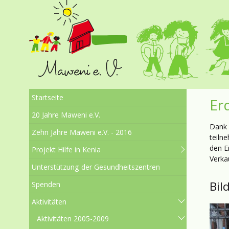
Startseite
Er
20 Jahre Maweni e.V.
Dank 
Zehn Jahre Maweni e.V. - 2016
teiln
den E
Projekt Hilfe in Kenia
Verka
Unterstützung der Gesundheitszentren
Bil
Spenden
Aktivitäten
Aktivitäten 2005-2009