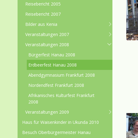
Reisebericht 2005
Reisebericht 2007
Bilder aus Kenia
Veranstaltungen 2007
Veranstaltungen 2008
Bürgerfest Hanau 2008
Erdbeerfest Hanau 2008
Abendgymnasium Frankfurt 2008
Nordendfest Frankfurt 2008
Afrikanisches Kulturfest Frankfurt
2008
Veranstaltungen 2009
Haus für Waisenkinder in Ukunda 2010
Besuch Oberbürgermeister Hanau