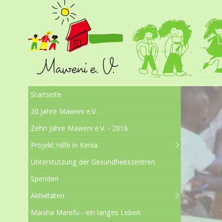
Startseite
20 Jahre Maweni e.V.
Zehn Jahre Maweni e.V. - 2016
Projekt Hilfe in Kenia
Unterstützung der Gesundheitszentren
Spenden
Aktivitäten
Maisha Marefu - ein langes Leben