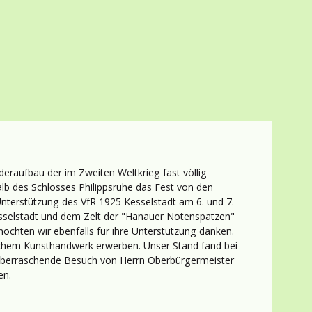
eraufbau der im Zweiten Weltkrieg fast völlig
lb des Schlosses Philippsruhe das Fest von den
nterstützung des VfR 1925 Kesselstadt am 6. und 7.
sselstadt und dem Zelt der "Hanauer Notenspatzen"
hten wir ebenfalls für ihre Unterstützung danken.
chem Kunsthandwerk erwerben. Unser Stand fand bei
 überraschende Besuch von Herrn Oberbürgermeister
en.