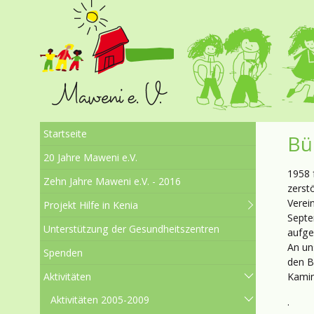
Startseite
Bü
20 Jahre Maweni e.V.
1958 
Zehn Jahre Maweni e.V. - 2016
zerst
Verei
Projekt Hilfe in Kenia
Septe
Unterstützung der Gesundheitszentren
aufge
An un
Spenden
den B
Aktivitäten
Kamin
Aktivitäten 2005-2009
.