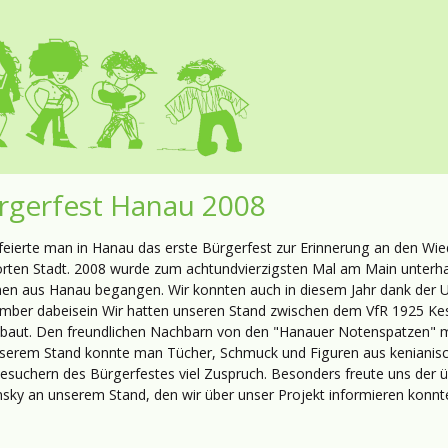
rgerfest Hanau 2008
feierte man in Hanau das erste Bürgerfest zur Erinnerung an den Wied
örten Stadt. 2008 wurde zum achtundvierzigsten Mal am Main unterha
nen aus Hanau begangen. Wir konnten auch in diesem Jahr dank der U
mber dabeisein Wir hatten unseren Stand zwischen dem VfR 1925 Ke
baut. Den freundlichen Nachbarn von den "Hanauer Notenspatzen" möc
serem Stand konnte man Tücher, Schmuck und Figuren aus kenianis
esuchern des Bürgerfestes viel Zuspruch. Besonders freute uns der
sky an unserem Stand, den wir über unser Projekt informieren konnt