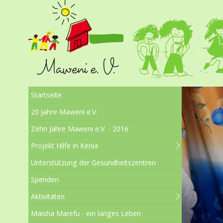
Startseite
20 Jahre Maweni e.V.
Zehn Jahre Maweni e.V. - 2016
Projekt Hilfe in Kenia
Unterstützung der Gesundheitszentren
Spenden
Aktivitäten
Maisha Marefu - ein langes Leben