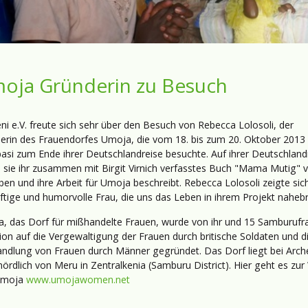
oja Gründerin zu Besuch
i e.V. freute sich sehr über den Besuch von Rebecca Lolosoli, der
erin des Frauendorfes Umoja, die vom 18. bis zum 20. Oktober 2013 
si zum Ende ihrer Deutschlandreise besuchte. Auf ihrer Deutschland
te sie ihr zusammen mit Birgit Virnich verfasstes Buch "Mama Mutig" v
ben und ihre Arbeit für Umoja beschreibt. Rebecca Lolosoli zeigte sich
äftige und humorvolle Frau, die uns das Leben in ihrem Projekt naheb
, das Dorf für mißhandelte Frauen, wurde von ihr und 15 Samburufr
ion auf die Vergewaltigung der Frauen durch britische Soldaten und d
ndlung von Frauen durch Männer gegründet. Das Dorf liegt bei Arch
nördlich von Meru in Zentralkenia (Samburu District). Hier geht es zu
Umoja
www.umojawomen.net