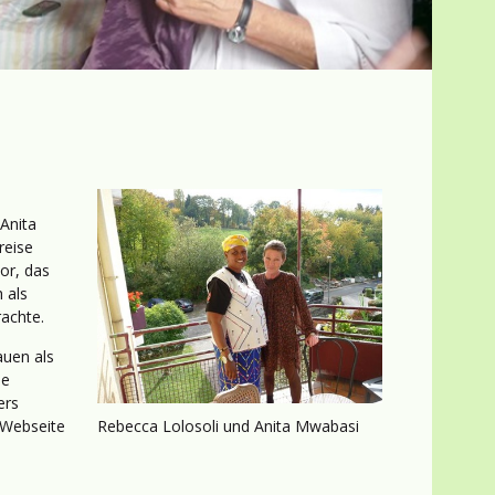
Anita
reise
or, das
 als
rachte.
auen als
ie
ers
Rebecca Lolosoli und Anita Mwabasi
r Webseite