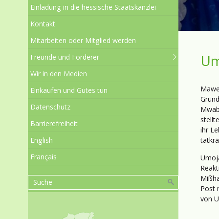
Einladung in die hessische Staatskanzlei
Kontakt
Mitarbeiten oder Mitglied werden
Um
Freunde und Förderer
Wir in den Medien
Mawen
Einkaufen und Gutes tun
Gründ
Datenschutz
Mwaba
stell
Barrierefreiheit
ihr Le
English
tatkr
Français
Umoja
Reakt
Mißha
Post 
von 